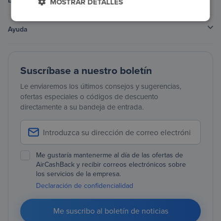
MOSTRAR DETALLES
Ayuda
Suscríbase a nuestro boletín
Le enviaremos los últimos consejos y sugerencias,
ofertas especiales o códigos de descuento
directamente a su bandeja de entrada.
Me gustaría mantenerme al día de las ofertas de
AirCashBack y recibir correos electrónicos sobre
los servicios de la empresa.
Declaración de confidencialidad
Me suscribo al boletín de noticias