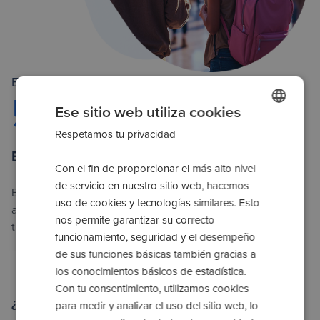
Error
500
Ese sitio web utiliza cookies
Respetamos tu privacidad
POLISH
Error interno del servidor
SPANISH
Con el fin de proporcionar el más alto nivel
ENGLISH
de servicio en nuestro sitio web, hacemos
El servidor ha encontrado problemas inesperados. Vuelve
uso de cookies y tecnologías similares. Esto
ROMANIAN
a intentarlo más tarde. Nuestro equipo técnico ya está
nos permite garantizar su correcto
trabajando para solucionar la incidencia.
UKRAINIAN
funcionamiento, seguridad y el desempeño
de sus funciones básicas también gracias a
RUSSIAN
los conocimientos básicos de estadística.
ITALIAN
Con tu consentimiento, utilizamos cookies
¿Qué puedes hacer?
para medir y analizar el uso del sitio web, lo